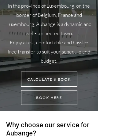
in the province of Luxembourg, on the
border of Belgium, France and
Luxembourg, Aubange is a dynamic and
well-connected town.
Enjoy a fast, comfortable and hassle-
free transfer to suit your schedule and
budget.
CALCULATE & BOOK
BOOK HERE
Why choose our service for
Aubange?