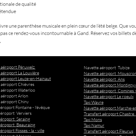
ionale de qualité
détendue
 vivre une parenthèse musicale en plein cœur de l’été belge. Que v
pas ce rendez-vous incontournable à Gand. Réservez vos billets d
.
t aéroport Péruwelz
Navette aéroport Tubize
 aéroport La Louvière
Navette aéroport Mouscro
 aéroport Leuze-en-Hainaut
Navette aéroport Ans
 aéroport Chièvres
Navette aéroport Montigny-l
 aéroport Waterloo
Navette aéroport Comines 
 aéroport Arlon
Navette aéroport Le roeulx
 aéroport Chiny
Taxi Wavre
éroport Fontaine - l'évêque
Navette aéroport Marche-
éroport Verviers
​Transfert aéroport Chastre
aéroport Seraing
Taxi Mons
aéroport Beauraing
Taxi Namur
roport Fosses - la - ville
Transfert aéroport Fleurus