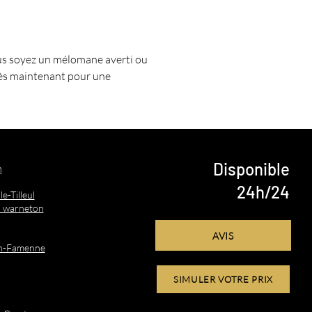
ous soyez un mélomane averti ou 
ès maintenant pour une 
Disponible
n
24h/24
e-Tilleul
- warneton
AVIS
en-Famenne
SIMULER VOTRE PRIX