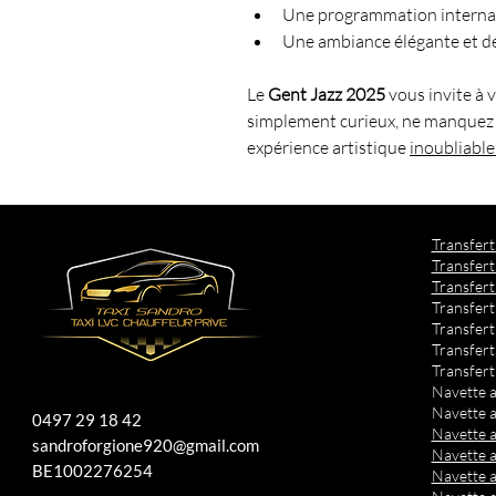
Une programmation internat
Une ambiance élégante et 
Le 
Gent Jazz 2025
 vous invite à
simplement curieux, ne manquez 
expérience artistique 
inoubliable
​Transfer
Transfert
Transfert
Transfert
Transfert
Transfert
Transfert
Navette a
Navette a
0497 29 18 42
Navette 
sandroforgione920@gmail.com
Navette 
BE1002276254
Navette aé