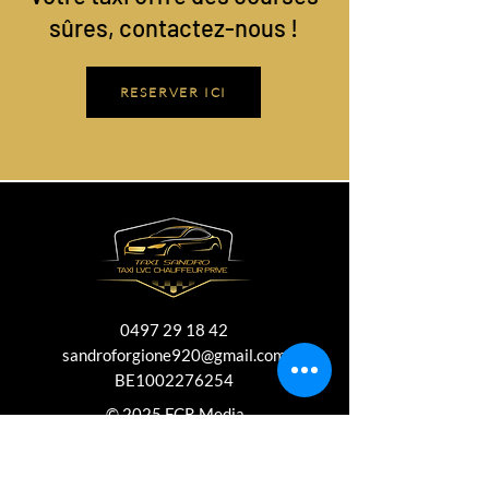
sûres, contactez-nous !
RESERVER ICI
0497 29 18 42
sandroforgione920@gmail.com
BE1002276254
© 2025 FCR Media
​Transfert aéroport Péruwelz