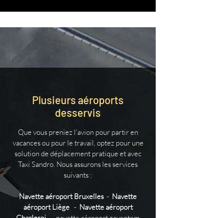
Plusieurs aéroports
desservis
Que vous preniez l’avion pour partir en
vacances ou pour le travail, optez pour une
solution de déplacement pratique et avec
Taxi Sandro. Nous assurons les services
suivants :
Navette aéroport Bruxelles
-
Navette
aéroport Liège
-
Navette aéroport
Charleroi
- navette aéroport zaventem