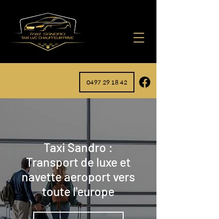
0497 29 18 42
Taxi Sandro :
Transport de luxe et
navette aeroport vers
toute l'europe