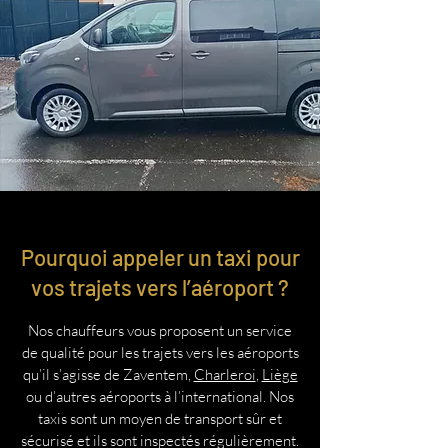
Pourquoi appeler un taxi pour
vos trajets vers l’aéroport ?
Nos chauffeurs vous proposent un service
de qualité pour les trajets vers les aéroports
qu’il s’agisse de Zaventem,
Charleroi
,
Liège
ou d’autres aéroports à l’international. Nos
taxis sont un moyen de transport sûr et
sécurisé et ils sont inspectés régulièrement.