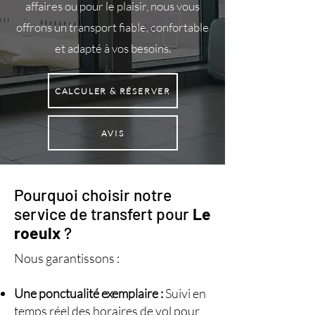
affaires ou pour le plaisir, nous vous
offrons un transport fiable, confortable
et adapté à vos besoins.
CALCULER & RÉSERVER
AVIS
Pourquoi choisir notre
service de transfert pour
Le
roeulx
?
Nous garantissons :
Une ponctualité exemplaire :
Suivi en
temps réel des horaires de vol pour