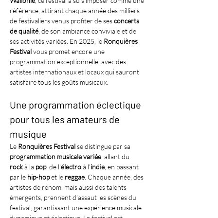
Wallonie
, ce festival a su s'imposer comme une 
référence, attirant chaque année des milliers 
de festivaliers venus profiter de ses 
concerts 
de qualité
, de son ambiance conviviale et de 
ses activités variées. En 2025, le 
Ronquières 
Festival
 vous promet encore une 
programmation exceptionnelle, avec des 
artistes internationaux et locaux qui sauront 
satisfaire tous les goûts musicaux.
Une programmation éclectique 
pour tous les amateurs de 
musique
Le 
Ronquières Festival
 se distingue par sa 
programmation musicale variée
, allant du 
rock
 à la 
pop
, de l'
électro
 à l’
indie
, en passant 
par le 
hip-hop
 et le 
reggae
. Chaque année, des 
artistes de renom, mais aussi des talents 
émergents, prennent d’assaut les scènes du 
festival, garantissant une expérience musicale 
dynamique et éclectique. Le festival est 