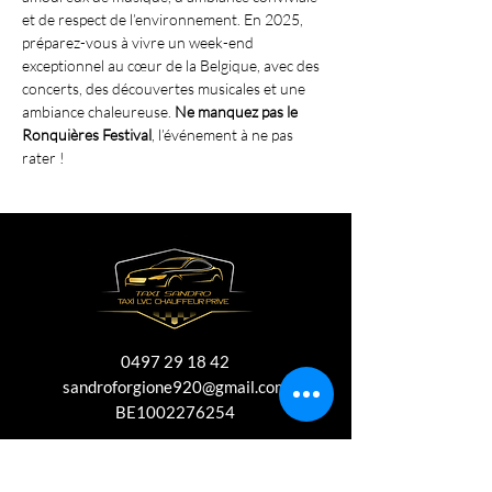
et de respect de l’environnement. En 2025, 
préparez-vous à vivre un week-end 
exceptionnel au cœur de la Belgique, avec des 
concerts, des découvertes musicales et une 
ambiance chaleureuse. 
Ne manquez pas le 
Ronquières Festival
, l’événement à ne pas 
rater !
0497 29 18 42
sandroforgione920@gmail.com
BE1002276254
© 2025 FCR Media