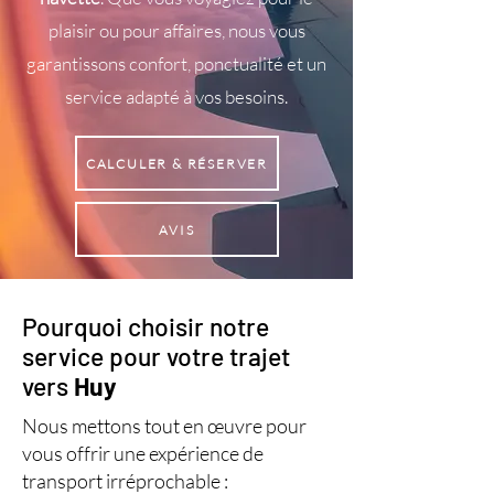
plaisir ou pour affaires, nous vous
garantissons confort, ponctualité et un
service adapté à vos besoins.
CALCULER & RÉSERVER
AVIS
Pourquoi choisir notre
service pour votre trajet
vers
Huy
Nous mettons tout en œuvre pour
vous offrir une expérience de
transport irréprochable :