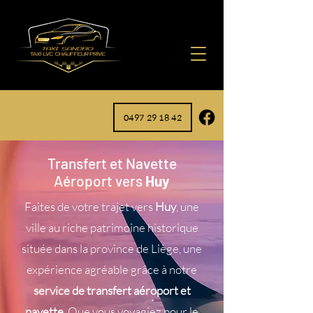
0497 29 18 42
Transfert et Navette
Aéroport vers
Huy
Faites de votre trajet vers
Huy
, une
ville au riche patrimoine historique
située dans la province de Liège, une
expérience agréable grâce à notre
service de transfert aéroport et
navette
. Que vous voyagiez pour le