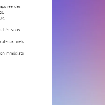
mps réel des
te.
ux,
cachés, vous
rofessionnels
ion immédiate