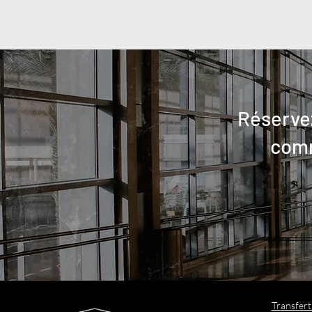
Réserve
comm
​Transfer