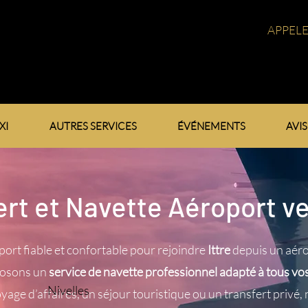
APPEL
XI
AUTRES SERVICES
ÉVÉNEMENTS
AVIS
ert et Navette Aéroport v
port fiable et confortable pour rejoindre
Ittre
depuis un aéro
posons un
service de navette professionnel adapté à tous vo
Nivelles
yage d’affaires, un séjour touristique ou un transfert privé,