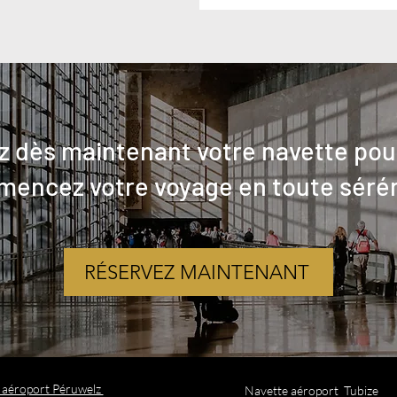
z dès maintenant votre navette po
encez votre voyage en toute sérén
RÉSERVEZ MAINTENANT
t aéroport Péruwelz
Navette aéroport Tubize