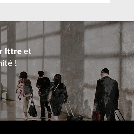
ur
Ittre
et
ité !