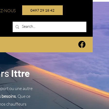
EZ-NOUS
0497 29 18 42
ers
Ittre
port ou une autre
s besoins
. Que ce
 nos chauffeurs