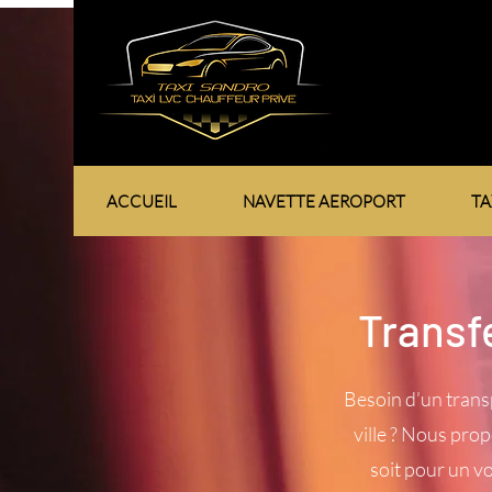
ACCUEIL
NAVETTE AEROPORT
TA
Transf
Besoin d’un trans
ville ? Nous pro
soit pour un vo