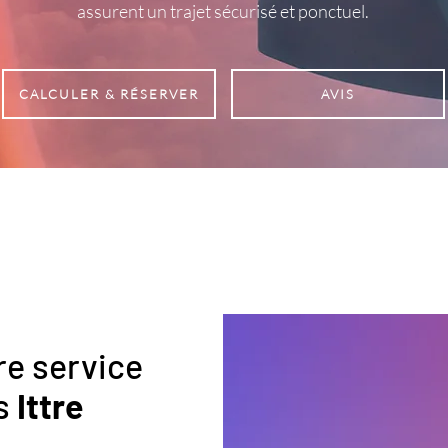
assurent un trajet sécurisé et ponctuel.
CALCULER & RÉSERVER
AVIS
re service
rs
Ittre