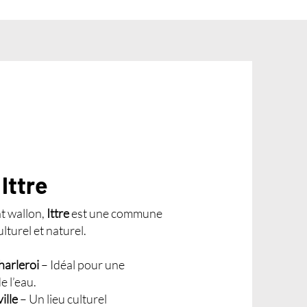
z
Ittre
t wallon,
Ittre
est une commune
lturel et naturel.
harleroi
– Idéal pour une
 l’eau.
ille
– Un lieu culturel