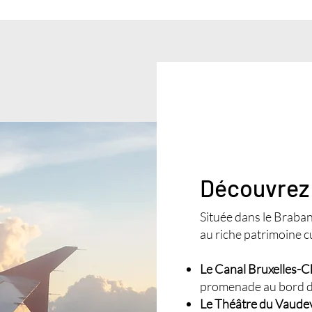
Découvre
Située dans le Braban
au riche patrimoine cu
Le Canal Bruxelles-C
promenade au bord de
Le Théâtre du Vaudev