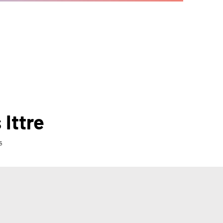
s
Ittre
s