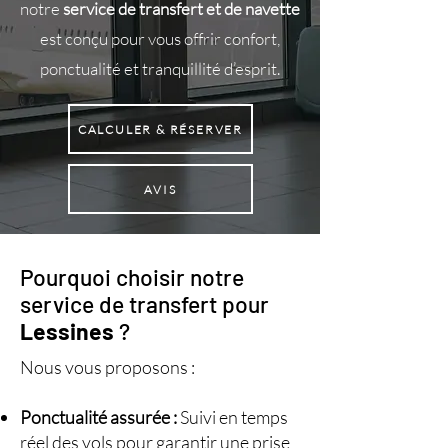
notre
service de transfert et de navette
est conçu pour vous offrir confort,
ponctualité et tranquillité d’esprit.
CALCULER & RÉSERVER
AVIS
Pourquoi choisir notre
service de transfert pour
Lessines
?
Nous vous proposons :
Ponctualité assurée :
Suivi en temps
réel des vols pour garantir une prise