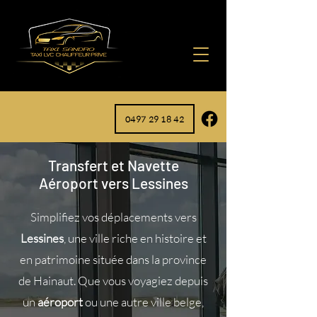
0497 29 18 42
Transfert et Navette
Aéroport vers Lessines
Simplifiez vos déplacements vers
Lessines
, une ville riche en histoire et
en patrimoine située dans la province
de Hainaut. Que vous voyagiez depuis
un
aéroport
ou une autre ville belge,