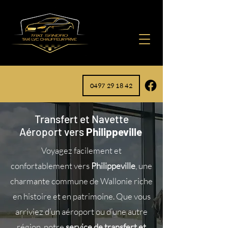
0497 29 18 42
Transfert et Navette
Aéroport vers
Philippeville
Voyagez facilement et
confortablement vers
Philippeville
, une
charmante commune de Wallonie riche
en histoire et en patrimoine. Que vous
arriviez d’un aéroport ou d’une autre
région, notre
service de transfert et