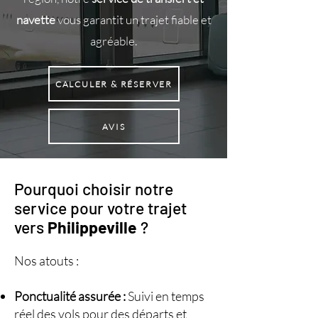
navette
vous garantit un trajet fiable et
agréable.
CALCULER & RÉSERVER
AVIS
Pourquoi choisir notre
service pour votre trajet
vers
Philippeville
?
Nos atouts :
Ponctualité assurée :
Suivi en temps
réel des vols pour des départs et