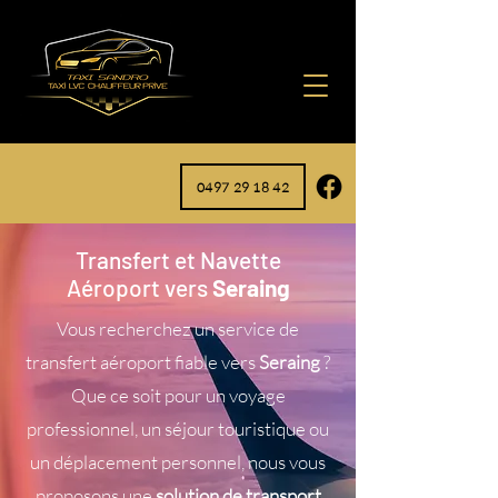
0497 29 18 42
Transfert et Navette
Aéroport vers
Seraing
Vous recherchez un service de
transfert aéroport fiable vers
Seraing
?
Que ce soit pour un voyage
professionnel, un séjour touristique ou
un déplacement personnel, nous vous
proposons une
solution de transport