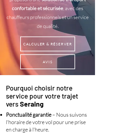
confortable et sécurisée
, avec des
chauffeurs professionnels et un service
de qualité.
CALCULER & RÉSERVER
AVIS
Pourquoi choisir notre
service pour votre trajet
vers
Seraing
Ponctualité garantie
– Nous suivons
l'horaire de votre vol pour une prise
en charge à l'heure.